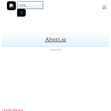
Alvert.se
Underläkare