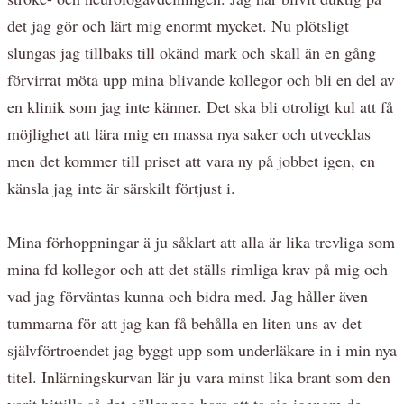
det jag gör och lärt mig enormt mycket. Nu plötsligt
slungas jag tillbaks till okänd mark och skall än en gång
förvirrat möta upp mina blivande kollegor och bli en del av
en klinik som jag inte känner. Det ska bli otroligt kul att få
möjlighet att lära mig en massa nya saker och utvecklas
men det kommer till priset att vara ny på jobbet igen, en
känsla jag inte är särskilt förtjust i.
Mina förhoppningar ä ju såklart att alla är lika trevliga som
mina fd kollegor och att det ställs rimliga krav på mig och
vad jag förväntas kunna och bidra med. Jag håller även
tummarna för att jag kan få behålla en liten uns av det
självförtroendet jag byggt upp som underläkare in i min nya
titel. Inlärningskurvan lär ju vara minst lika brant som den
varit hittills så det gäller nog bara att ta sig igenom de