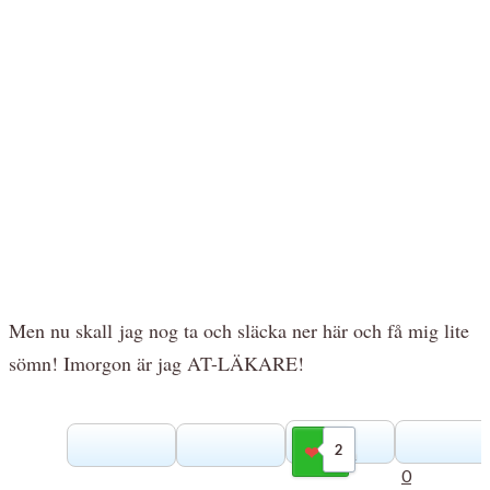
Men nu skall jag nog ta och släcka ner här och få mig lite
sömn! Imorgon är jag AT-LÄKARE!
2
Gilla
0