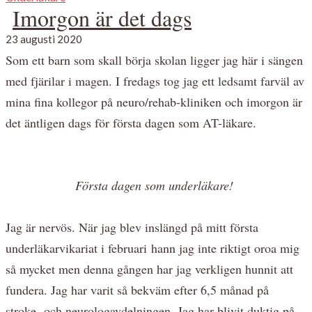
Imorgon är det dags
23 augusti 2020
Som ett barn som skall börja skolan ligger jag här i sängen
med fjärilar i magen. I fredags tog jag ett ledsamt farväl av
mina fina kollegor på neuro/rehab-kliniken och imorgon är
det äntligen dags för första dagen som AT-läkare.
Första dagen som underläkare!
Jag är nervös. När jag blev inslängd på mitt första
underläkarvikariat i februari hann jag inte riktigt oroa mig
så mycket men denna gången har jag verkligen hunnit att
fundera. Jag har varit så bekväm efter 6,5 månad på
stroke- och neurologavdelningen. Jag har blivit duktig på