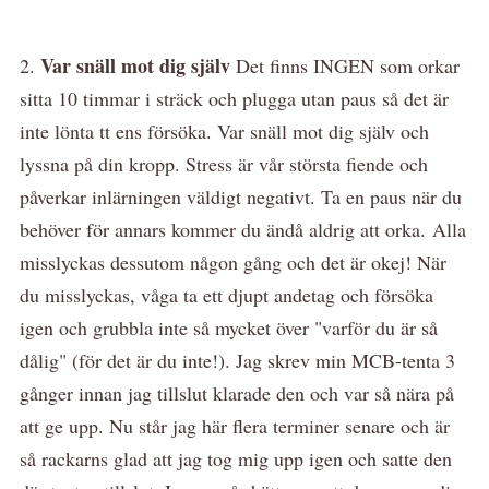
Var snäll mot dig själv
2.
Det finns INGEN som orkar
sitta 10 timmar i sträck och plugga utan paus så det är
inte lönta tt ens försöka. Var snäll mot dig själv och
lyssna på din kropp. Stress är vår största fiende och
påverkar inlärningen väldigt negativt. Ta en paus när du
behöver för annars kommer du ändå aldrig att orka. Alla
misslyckas dessutom någon gång och det är okej! När
du misslyckas, våga ta ett djupt andetag och försöka
igen och grubbla inte så mycket över "varför du är så
dålig" (för det är du inte!). Jag skrev min MCB-tenta 3
gånger innan jag tillslut klarade den och var så nära på
att ge upp. Nu står jag här flera terminer senare och är
så rackarns glad att jag tog mig upp igen och satte den