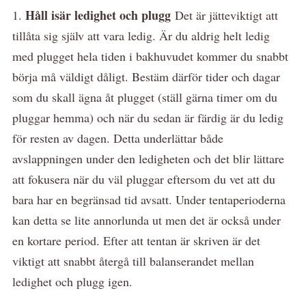
Håll isär ledighet och plugg
1.
Det är jätteviktigt att
tillåta sig själv att vara ledig. Är du aldrig helt ledig
med plugget hela tiden i bakhuvudet kommer du snabbt
börja må väldigt dåligt. Bestäm därför tider och dagar
som du skall ägna åt plugget (ställ gärna timer om du
pluggar hemma) och när du sedan är färdig är du ledig
för resten av dagen. Detta underlättar både
avslappningen under den ledigheten och det blir lättare
att fokusera när du väl pluggar eftersom du vet att du
bara har en begränsad tid avsatt. Under tentaperioderna
kan detta se lite annorlunda ut men det är också under
en kortare period. Efter att tentan är skriven är det
viktigt att snabbt återgå till balanserandet mellan
ledighet och plugg igen.