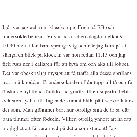
Igår var jag och min klasskompis Freja på BB och
undersökte bebisar. Vi var bara schemalagda mellan 9-
10.30 men tiden bara sprang iväg och när jag kom på att
slänga en blick på klockan var hon redan 11.15 och jag
fick rusa ner i källaren för att byta om och åka till jobbet.
Det var obeskrivligt mysigt att få träffa alla dessa sprillans
nya små knoddar, få undersöka dem från topp till tå och få
önska de nyblivna föräldrarna grattis till en superfin bebis
och stort lycka till. Jag hade kunnat hålla på i veckor känns
det som. Man glömmer bort hur otroligt små de är så där
bara timmar efter födseln. Vilken otrolig ynnest att ha fått
möjlighet att få vara med på detta som student! Jag
svävade som på moln resten av dagen och hade det inte