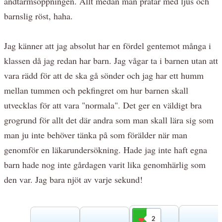
ändtarmsöppningen. Allt medan man pratar med ljus och
barnslig röst, haha.
Jag känner att jag absolut har en fördel gentemot många i
klassen då jag redan har barn. Jag vågar ta i barnen utan att
vara rädd för att de ska gå sönder och jag har ett humm
mellan tummen och pekfingret om hur barnen skall
utvecklas för att vara "normala". Det ger en väldigt bra
grogrund för allt det där andra som man skall lära sig som
man ju inte behöver tänka på som förälder när man
genomför en läkarundersökning. Hade jag inte haft egna
barn hade nog inte gårdagen varit lika genomhärlig som
den var. Jag bara njöt av varje sekund!
2
Gilla