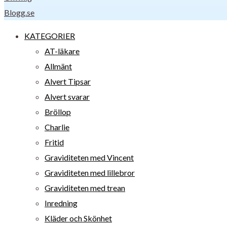
Blogg.se
KATEGORIER
AT-läkare
Allmänt
Alvert Tipsar
Alvert svarar
Bröllop
Charlie
Fritid
Graviditeten med Vincent
Graviditeten med lillebror
Graviditeten med trean
Inredning
Kläder och Skönhet