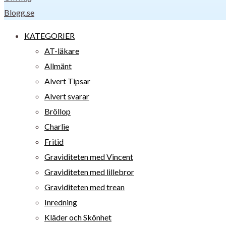
Blogg.se
KATEGORIER
AT-läkare
Allmänt
Alvert Tipsar
Alvert svarar
Bröllop
Charlie
Fritid
Graviditeten med Vincent
Graviditeten med lillebror
Graviditeten med trean
Inredning
Kläder och Skönhet