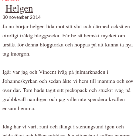
Helgen
30 november 2014
Ja nu börjar helgen lida mot sitt slut och därmed också en
otroligt tråkig bloggvecka. Får be så hemskt mycket om
ursäkt för denna bloggtorka och hoppas på att kunna ta nya
tag imorgon.
Igår var jag och Vincent iväg på julmarknaden i
Johanneskyrkan och sedan åkte vi hem till mamma och sov
över där. Tom hade tagit sitt pickopack och stuckit iväg på
grabbkväll nämligen och jag ville inte spendera kvällen
ensam hemma.
Idag har vi varit runt och flängt i stenungsund igen och
både fikat och käkat middag. Nu sitter jag i soffan hemma