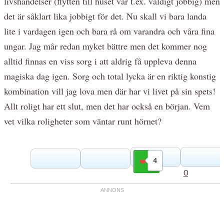
livshändelser (flytten till huset var t.ex. väldigt jobbig) men
det är såklart lika jobbigt för det. Nu skall vi bara landa
lite i vardagen igen och bara rå om varandra och våra fina
ungar. Jag mår redan myket bättre men det kommer nog
alltid finnas en viss sorg i att aldrig få uppleva denna
magiska dag igen. Sorg och total lycka är en riktig konstig
kombination vill jag lova men där har vi livet på sin spets!
Allt roligt har ett slut, men det har också en början. Vem
vet vilka roligheter som väntar runt hörnet?
4
Gilla
0