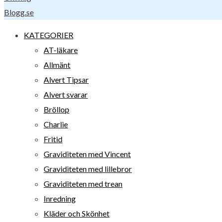
Blogg.se
KATEGORIER
AT-läkare
Allmänt
Alvert Tipsar
Alvert svarar
Bröllop
Charlie
Fritid
Graviditeten med Vincent
Graviditeten med lillebror
Graviditeten med trean
Inredning
Kläder och Skönhet