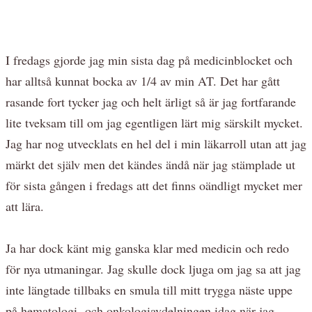
I fredags gjorde jag min sista dag på medicinblocket och
har alltså kunnat bocka av 1/4 av min AT. Det har gått
rasande fort tycker jag och helt ärligt så är jag fortfarande
lite tveksam till om jag egentligen lärt mig särskilt mycket.
Jag har nog utvecklats en hel del i min läkarroll utan att jag
märkt det själv men det kändes ändå när jag stämplade ut
för sista gången i fredags att det finns oändligt mycket mer
att lära.
Ja har dock känt mig ganska klar med medicin och redo
för nya utmaningar. Jag skulle dock ljuga om jag sa att jag
inte längtade tillbaks en smula till mitt trygga näste uppe
på hematologi- och onkologiavdelningen idag när jag