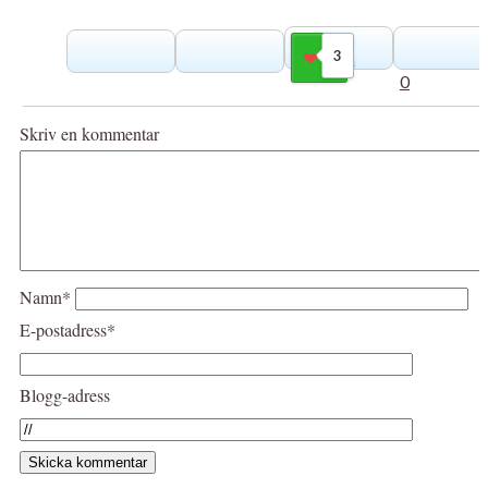
3
Gilla
0
Skriv en kommentar
Namn*
E-postadress*
Blogg-adress