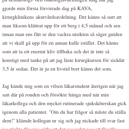
gjorde min första förvirrade dag på KAVA,
kirurgklinikens akutvårdsavdelning. Det känns så surt att
man liksom klättrat upp för ett berg i 4,5 månad och sen
innan man ens fått se den vackra utsikten så säger guiden
att vi skall gå upp för en annan kulle istället. Det känns
som att ta ett enormt kliv tillbaka och det är inte så
konstigt med tanke på att jag läste kirurgkursen för sisådär
3,5 år sedan. Det är ju en livstid bort känns det som.
Jag kände mig som en vilsen läkarstudent återigen när jag
satt där på ronden och försökte hänga med när min
läkarkollega och den mycket rutinerade sjuksköterskan gick
igenom alla patienter. "Om du har frågor så måste du ställa
dem!" klämde kollegan ur sig och jag nickade till svar fast
jag tänkte för mig själv att det var svårt nog att försöka