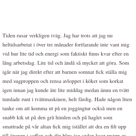
Tiden rusar verkligen iväg. Jag har trots att jag nu
heltidsarbetat i över tre månader fortfarande inte vant mig
vid hur lite tid och energi som faktiskt finns kvar efter en
lång arbetsdag. Lite tid och ändå så mycket att göra. Som
igår när jag direkt efter att barnen somnat fick ställa mig
med sugproppen och rensa avloppet i köket som korkat
igen innan jag kunde äte lite middag medan ännu en tvätt
tumlade runt i tvättmaskinen, helt färdig. Hade någon liten
tanke om att komma ut på en joggingtur också men en
snabb kik ut på den grå himlen och på haglet som
smattrade på vår altan fick mig istället att dra en filt upp
till öronen i soffan och där blev jag sedan kvar resten av