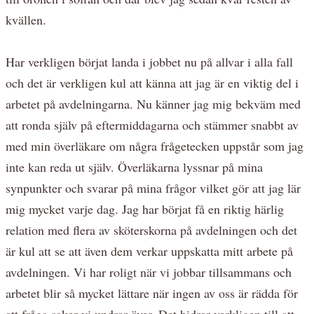
kvällen.
Har verkligen börjat landa i jobbet nu på allvar i alla fall
och det är verkligen kul att känna att jag är en viktig del i
arbetet på avdelningarna. Nu känner jag mig bekväm med
att ronda själv på eftermiddagarna och stämmer snabbt av
med min överläkare om några frågetecken uppstår som jag
inte kan reda ut själv. Överläkarna lyssnar på mina
synpunkter och svarar på mina frågor vilket gör att jag lär
mig mycket varje dag. Jag har börjat få en riktig härlig
relation med flera av sköterskorna på avdelningen och det
är kul att se att även dem verkar uppskatta mitt arbete på
avdelningen. Vi har roligt när vi jobbar tillsammans och
arbetet blir så mycket lättare när ingen av oss är rädda för
att fråga saker vi undrar över. Det bidrar verkligen till att