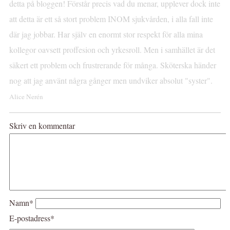
detta på bloggen! Förstår precis vad du menar, upplever dock inte
att detta är ett så stort problem INOM sjukvården, i alla fall inte
där jag jobbar. Har själv en enormt stor respekt för alla mina
kollegor oavsett proffesion och yrkesroll. Men i samhället är det
säkert ett problem och frustrerande för många. Sköterska händer
nog att jag använt några gånger men undviker absolut "syster".
Alice Nerén
Skriv en kommentar
Namn*
E-postadress*