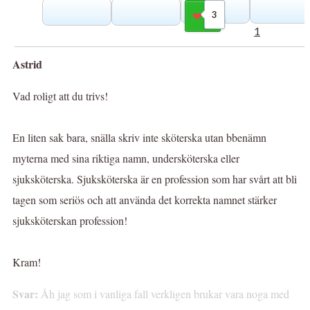
3
Gilla
1
Astrid
Vad roligt att du trivs!
En liten sak bara, snälla skriv inte sköterska utan bbenämn
myterna med sina riktiga namn, undersköterska eller
sjuksköterska. Sjuksköterska är en profession som har svårt att bli
tagen som seriös och att använda det korrekta namnet stärker
sjuksköterskan profession!
Kram!
Svar:
Åh jag som i vanliga fall verkligen brukar vara noga med