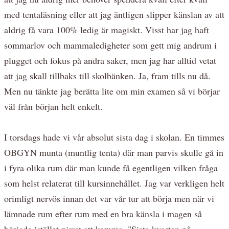
med tentaläsning eller att jag äntligen slipper känslan av att
aldrig få vara 100% ledig är magiskt. Visst har jag haft
sommarlov och mammaledigheter som gett mig andrum i
plugget och fokus på andra saker, men jag har alltid vetat
att jag skall tillbaks till skolbänken. Ja, fram tills nu då.
Men nu tänkte jag berätta lite om min examen så vi börjar
väl från början helt enkelt.
I torsdags hade vi vår absolut sista dag i skolan. En timmes
OBGYN munta (muntlig tenta) där man parvis skulle gå in
i fyra olika rum där man kunde få egentligen vilken fråga
som helst relaterat till kursinnehållet. Jag var verkligen helt
orimligt nervös innan det var vår tur att börja men när vi
lämnade rum efter rum med en bra känsla i magen så
började istället pirret att komma. "Sista kvarten på