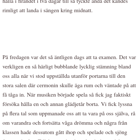
hålla i firandet i två dagar till så tyckte ändå det kändes
rimligt att landa i sängen kring midnatt.
På fredagen var det så äntligen dags att ta examen. Det var
verkligen en så härligt bubblande lycklig stämning bland
oss alla när vi stod uppställda utanför portarna till den
stora salen där cermonin skulle äga rum och väntade på att
få tåga in. När musiken började spela så fick jag faktiskt
försöka hålla en och annan glädjetår borta. Vi fick lyssna
på flera tal som uppmanade oss att ta vara på oss själva, rå
om varandra och fortsätta våga drömma och några från
klassen hade dessutom gått ihop och spelade och sjöng