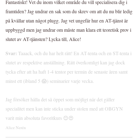
Fantastiskt! Vet du inom vilket område du vill specialisera dig i
framtiden? Jag undrar en sak som du skrev om att du nu blir ledig
på kvällar utan något plugg. Jag vet ungefär hur en AT-tjänst är
uppbyggd men jag undrar om måste man klara ett teoretisk prov i
slutet av AT-tjänsten? Lycka till, Alice!
Svar:
Taaack, och du har helt rätt! En AT-tenta och en ST-tenta i
slutet av respektive anställning. Rätt överkomligt kan jag dock
tycka efter att ha haft 1-4 tentor per termin de senaste åren samt
minst ett (ibland 5 😱) seminarier varje vecka.
Jag försöker hålla det så öppet som möjligt när det gäller
specialitet men kan inte sticka under stolen med att OBGYN
varit min absoluta favoritkurs 😊😍
Alice Nerén