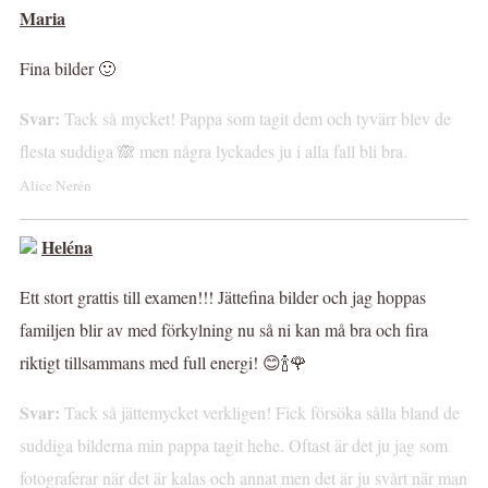
Maria
Fina bilder 🙂
Svar:
Tack så mycket! Pappa som tagit dem och tyvärr blev de
flesta suddiga 🙈 men några lyckades ju i alla fall bli bra.
Alice Nerén
Heléna
Ett stort grattis till examen!!! Jättefina bilder och jag hoppas
familjen blir av med förkylning nu så ni kan må bra och fira
riktigt tillsammans med full energi! 😊🍾🌹
Svar:
Tack så jättemycket verkligen! Fick försöka sålla bland de
suddiga bilderna min pappa tagit hehe. Oftast är det ju jag som
fotograferar när det är kalas och annat men det är ju svårt när man