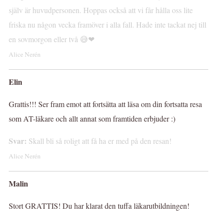
själv är huvudpersonen. Hoppas också att vi får hålla oss lite
friska nu någon vecka framöver i alla fall. Hade inte tackat nej till
en sovmorgon eller två 😅❤
Alice Nerén
Elin
Grattis!!! Ser fram emot att fortsätta att läsa om din fortsatta resa
som AT-läkare och allt annat som framtiden erbjuder :)
Svar:
Skall bli så roligt att få ha er med på den resan!
Alice Nerén
Malin
Stort GRATTIS! Du har klarat den tuffa läkarutbildningen!