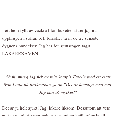
I ett hem fyllt av vackra blombuketter sitter jag nu
uppkrupen i soffan och försöker ta in de tre senaste
dygnens händelser. Jag har för sjuttsingen tagit
LÄKAREXAMEN!
Så fin mugg jag fick av min kompis Emelie med ett citat
från Lotta på bråkmakaregatan "Det är konstigt med mej.
Jag kan så mycket!"
Det är ju helt sjukt! Jag, läkare liksom. Dessutom att veta
att jag nu aldrig mer behöver spendera kväll efter kväll