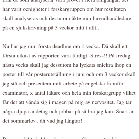
har varit oenigheter i forskargruppen om hur resultaten
skall analyseras och dessutom åkte min huvudhandledare
på en sjukskrivning på 3 veckor mitt i allt..
Nu har jag min första deadline om 1 vecka. Då skall ett
första utkast av rapporten vara färdigt. Stress!! På fredag
nästa vecka skall jag dessutom ha lyckats snickra ihop en
poster till vår posterutställning i juni och om 3 veckor skall
jag stå och presentera mitt arbete på engelska framför
examinator, x antal läkare och hela min forskargrupp vilket
får det att vända sig i magen på mig av nervositet. Jag tar
några djupa andetag och jobbar på så bra jag kan. Snart är
det sommarlov.. åh vad jag längtar!
Bjussar på lite bilder på saker som får mig att må bra som