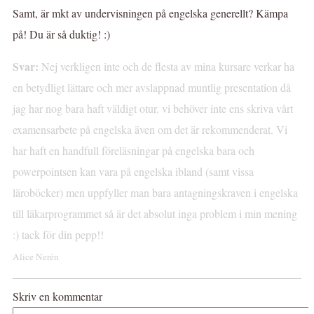
Samt, är mkt av undervisningen på engelska generellt? Kämpa
på! Du är så duktig! :)
Svar:
Nej verkligen inte och de flesta av mina kursare verkar ha
en betydligt lättare och mer avslappnad muntlig presentation då
jag har nog bara haft väldigt otur. vi behöver inte ens skriva vårt
examensarbete på engelska även om det är rekommenderat. Vi
har haft en handfull föreläsningar på engelska bara och
powerpointsen kan vara på engelska ibland (samt vissa
läroböcker) men uppfyller man bara antagningskraven i engelska
till läkarprogrammet så är det absolut inga problem i min mening
:) tack för din pepp!!
Alice Nerén
Skriv en kommentar