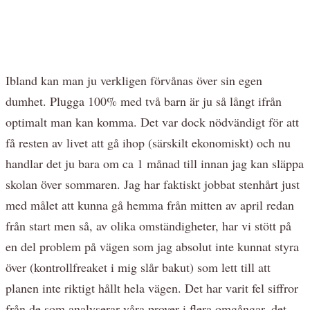
Ibland kan man ju verkligen förvånas över sin egen
dumhet. Plugga 100% med två barn är ju så långt ifrån
optimalt man kan komma. Det var dock nödvändigt för att
få resten av livet att gå ihop (särskilt ekonomiskt) och nu
handlar det ju bara om ca 1 månad till innan jag kan släppa
skolan över sommaren. Jag har faktiskt jobbat stenhårt just
med målet att kunna gå hemma från mitten av april redan
från start men så, av olika omständigheter, har vi stött på
en del problem på vägen som jag absolut inte kunnat styra
över (kontrollfreaket i mig slår bakut) som lett till att
planen inte riktigt hållt hela vägen. Det har varit fel siffror
från de som analyserar våra prover i flera omgångar, det