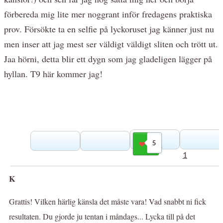
förbereda mig lite mer noggrant inför fredagens praktiska
prov. Försökte ta en selfie på lyckoruset jag känner just nu
men inser att jag mest ser väldigt väldigt sliten och trött ut.
Jaa hörni, detta blir ett dygn som jag gladeligen lägger på
hyllan. T9 här kommer jag!
5
Gilla
1
K
Grattis! Vilken härlig känsla det måste vara! Vad snabbt ni fick
resultaten. Du gjorde ju tentan i måndags... Lycka till på det