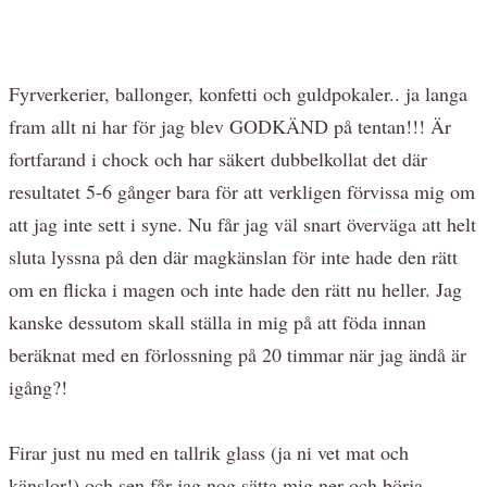
Fyrverkerier, ballonger, konfetti och guldpokaler.. ja langa
fram allt ni har för jag blev GODKÄND på tentan!!! Är
fortfarand i chock och har säkert dubbelkollat det där
resultatet 5-6 gånger bara för att verkligen förvissa mig om
att jag inte sett i syne. Nu får jag väl snart överväga att helt
sluta lyssna på den där magkänslan för inte hade den rätt
om en flicka i magen och inte hade den rätt nu heller. Jag
kanske dessutom skall ställa in mig på att föda innan
beräknat med en förlossning på 20 timmar när jag ändå är
igång?!
Firar just nu med en tallrik glass (ja ni vet mat och
känslor!) och sen får jag nog sätta mig ner och börja