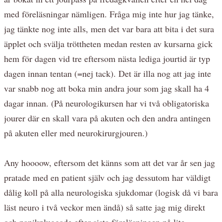
med föreläsningar nämligen. Fråga mig inte hur jag tänke,
jag tänkte nog inte alls, men det var bara att bita i det sura
äpplet och svälja tröttheten medan resten av kursarna gick
hem för dagen vid tre eftersom nästa lediga jourtid är typ
dagen innan tentan (=nej tack). Det är illa nog att jag inte
var snabb nog att boka min andra jour som jag skall ha 4
dagar innan. (På neurologikursen har vi två obligatoriska
jourer där en skall vara på akuten och den andra antingen
på akuten eller med neurokirurgjouren.)
Any hoooow, eftersom det känns som att det var år sen jag
pratade med en patient själv och jag dessutom har väldigt
dålig koll på alla neurologiska sjukdomar (logisk då vi bara
läst neuro i två veckor men ändå) så satte jag mig direkt
och panikpluggade efter sista föreläsningen på lite