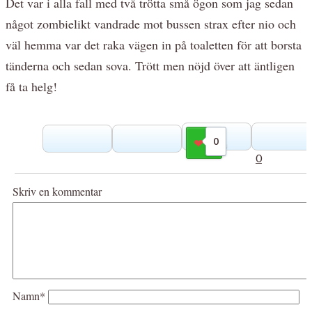
Det var i alla fall med två trötta små ögon som jag sedan
något zombielikt vandrade mot bussen strax efter nio och
väl hemma var det raka vägen in på toaletten för att borsta
tänderna och sedan sova. Trött men nöjd över att äntligen
få ta helg!
0
Gilla
0
Skriv en kommentar
Namn*