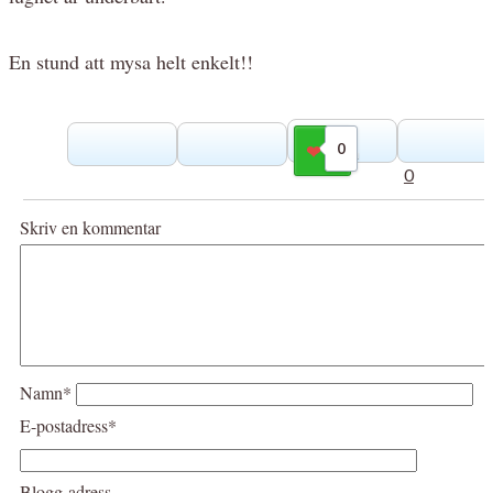
En stund att mysa helt enkelt!!
0
Gilla
0
Skriv en kommentar
Namn*
E-postadress*
Blogg-adress