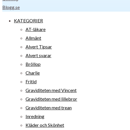
Blogg.se
KATEGORIER
AT-läkare
Allmänt
Alvert Tipsar
Alvert svarar
Bröllop
Charlie
Fritid
Graviditeten med Vincent
Graviditeten med lillebror
Graviditeten med trean
Inredning
Kläder och Skönhet